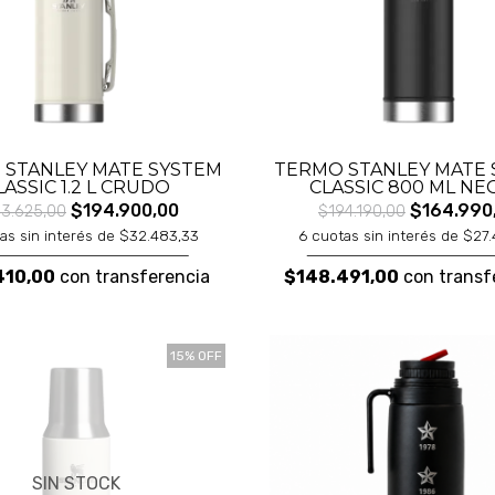
 STANLEY MATE SYSTEM
TERMO STANLEY MATE 
LASSIC 1.2 L CRUDO
CLASSIC 800 ML N
$194.900,00
$164.990
3.625,00
$194.190,00
as sin interés de $32.483,33
6 cuotas sin interés de $27
410,00
con transferencia
$148.491,00
con transf
15% OFF
SIN STOCK