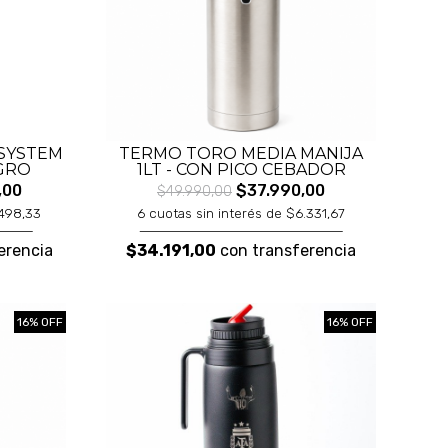
SYSTEM
TERMO TORO MEDIA MANIJA
EGRO
1LT - CON PICO CEBADOR
,00
$37.990,00
$49.990,00
.498,33
6 cuotas sin interés de $6.331,67
erencia
$34.191,00
con transferencia
16% OFF
16% OFF