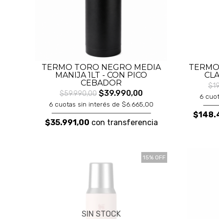
TERMO TORO NEGRO MEDIA
TERMO
MANIJA 1LT - CON PICO
CLA
CEBADOR
$19
$39.990,00
$59.990,00
6 cuot
6 cuotas sin interés de $6.665,00
$148.
$35.991,00
con transferencia
15% OFF
SIN STOCK