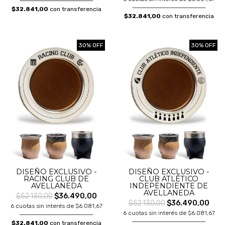
$32.841,00
con transferencia
$32.841,00
con transferencia
30% OFF
30% OFF
DISEÑO EXCLUSIVO -
DISEÑO EXCLUSIVO -
RACING CLUB DE
CLUB ATLÉTICO
AVELLANEDA
INDEPENDIENTE DE
AVELLANEDA
$52.130,00
$36.490,00
$52.130,00
$36.490,00
6 cuotas sin interés de $6.081,67
6 cuotas sin interés de $6.081,67
$32.841,00
con transferencia