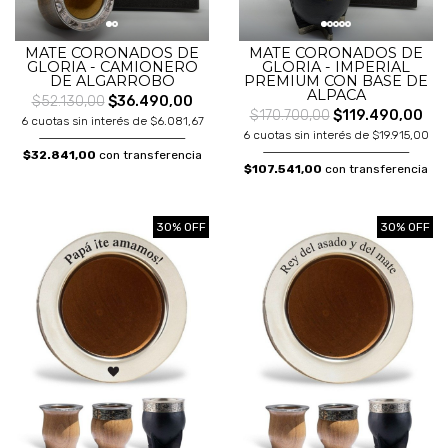
MATE CORONADOS DE
MATE CORONADOS DE
GLORIA - CAMIONERO
GLORIA - IMPERIAL
DE ALGARROBO
PREMIUM CON BASE DE
ALPACA
$52.130,00
$36.490,00
$170.700,00
$119.490,00
6 cuotas sin interés de $6.081,67
6 cuotas sin interés de $19.915,00
$32.841,00
con transferencia
$107.541,00
con transferencia
30% OFF
30% OFF