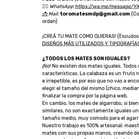
👉🏼
WhatsApp
https://wa.me/message/Y
📩
Mail
:
toromatesmdp@gmail.com
(Co
orden)
¡CREÁ TU MATE COMO QUIERAS! (Escudos, lo
D
ISEÑOS MÁS UTILIZADOS Y TIPOGRAFÍ
¿TODOS LOS MATES SON IGUALES?
¡No! No existen dos mates iguales. Todos 
características. La calabaza es un fruto
e irrepetible, es por eso que no vas a enc
elegir el tamaño del mismo (chico, median
finalizar la compra por la página web.
En cambio, los mates de algarrobo, si bi
similares, no son exactamente iguales un
tamaño medio, muy comodo para el agarr
Nuestro trabajo es 100% artesanal: maest
mates con sus propias manos, creando deta