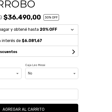
RROBO
$36.490,00
0
30
% OFF
pagar y obtené hasta
20% OFF
 interés de
$6.081,67
escuentos
Caja Leo Messi
AGREGAR AL CARRITO