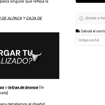
pieza singular que refleja la
 DE ALPACA
Y
CAJA DE
¡Envíos a tod
Calculá el cost
os
o
letras de bronce
(la
mate)
ara detallarnos el diseño!