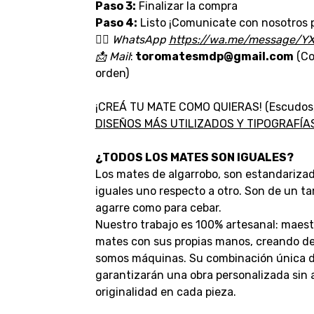
Paso 3:
Finalizar la compra
Paso 4:
Listo ¡Comunicate con nosotros p
👉🏼
WhatsApp
https://wa.me/message/Y
📩
Mail
:
toromatesmdp@gmail.com
(Co
orden)
¡CREÁ TU MATE COMO QUIERAS! (Escudos, lo
D
ISEÑOS MÁS UTILIZADOS Y TIPOGRAFÍ
¿TODOS LOS MATES SON IGUALES?
Los mates de algarrobo, son estandarizad
iguales uno respecto a otro. Son de un 
agarre como para cebar.
Nuestro trabajo es 100% artesanal: maest
mates con sus propias manos, creando deta
somos máquinas. Su combinación única de
garantizarán una obra personalizada sin
originalidad en cada pieza.