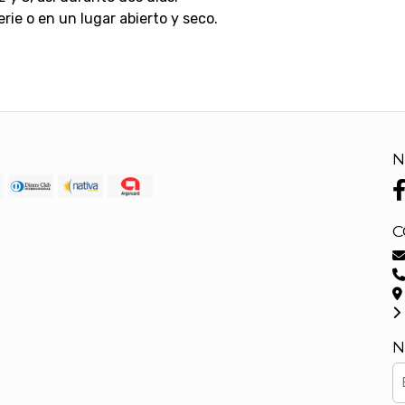
erie o en un lugar abierto y seco.
N
C
N