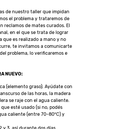
as de nuestro taller que impidan
emos el problema y trataremos de
án reclamos de mates curados.
El
al, en el que se trata de lograr
a que es realizado a mano y no
ocurre, te invitamos a comunicarte
el problema, lo verificaremos e
RA NUEVO:
eca (elemento graso). Ayúdate con
transcurso de las horas, la madera
ra se raje con el agua caliente.
 que esté usado (si no, podés
gua caliente (entre 70-80ºC) y
 2 y 3, así durante dos días.