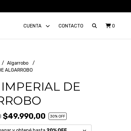
CUENTA
CONTACTO
0
Algarrobo
 DE ALGARROBO
IMPERIAL DE
RROBO
$49.990,00
0
30
% OFF
pagar y obtené hasta
20% OFF