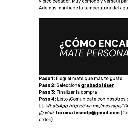
y pico cebador. Muy cómodo y versátil p
Además mantiene la temperatura del agua
Paso 1:
Elegí el mate que más te guste
Paso 2:
Seleccioná
grabado láser
Paso 3:
Finalizar la compra
Paso 4:
Listo ¡Comunicate con nosotros p
👉🏼
WhatsApp
https://wa.me/message/Y
📩
Mail
:
toromatesmdp@gmail.com
(Co
orden)