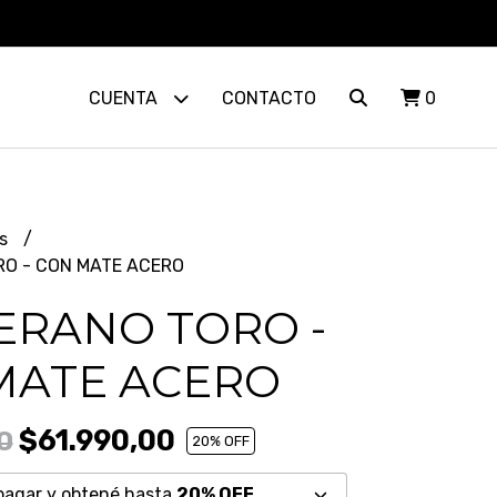
CUENTA
CONTACTO
0
s
RO - CON MATE ACERO
ERANO TORO -
MATE ACERO
$61.990,00
0
20
% OFF
pagar y obtené hasta
20% OFF