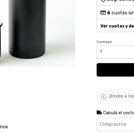
6
cuotas sin
Ver cuotas y d
Cantidad
¡Envíos a tod
Calculá el cost
inox