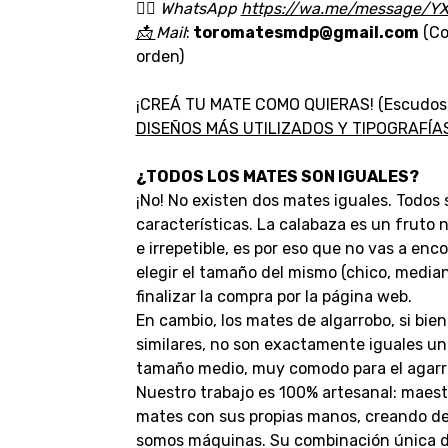
👉🏼
WhatsApp
https://wa.me/message/Y
📩
Mail
:
toromatesmdp@gmail.com
(Co
orden)
¡CREÁ TU MATE COMO QUIERAS! (Escudos, lo
D
ISEÑOS MÁS UTILIZADOS Y TIPOGRAFÍ
¿TODOS LOS MATES SON IGUALES?
¡No! No existen dos mates iguales. Todos 
características. La calabaza es un fruto
e irrepetible, es por eso que no vas a enc
elegir el tamaño del mismo (chico, median
finalizar la compra por la página web.
En cambio, los mates de algarrobo, si bi
similares, no son exactamente iguales un
tamaño medio, muy comodo para el agarr
Nuestro trabajo es 100% artesanal: maest
mates con sus propias manos, creando deta
somos máquinas. Su combinación única de