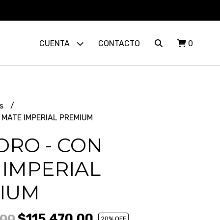
CUENTA
CONTACTO
0
s
 MATE IMPERIAL PREMIUM
ORO - CON
 IMPERIAL
IUM
$115.470,00
,00
20
% OFF