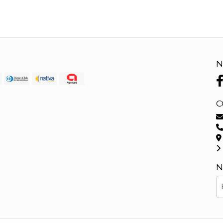
N
C
N