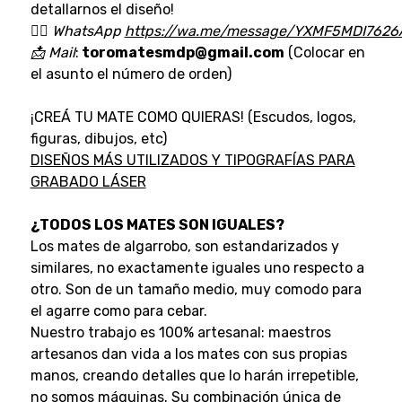
detallarnos el diseño!
👉🏼
WhatsApp
https://wa.me/message/YXMF5MDI7626
📩
Mail
:
toromatesmdp@gmail.com
(Colocar en
el asunto el número de orden)
¡CREÁ TU MATE COMO QUIERAS! (Escudos, logos,
figuras, dibujos, etc)
D
ISEÑOS MÁS UTILIZADOS Y TIPOGRAFÍAS PARA
GRABADO LÁSER
¿TODOS LOS MATES SON IGUALES?
Los mates de algarrobo, son estandarizados y
similares, no exactamente iguales uno respecto a
otro. Son de un tamaño medio, muy comodo para
el agarre como para cebar.
Nuestro trabajo es 100% artesanal: maestros
artesanos dan vida a los mates con sus propias
manos, creando detalles que lo harán irrepetible,
no somos máquinas. Su combinación única de